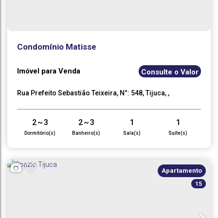
Condomínio Matisse
Imóvel para Venda
Consulte o Valor
Rua Prefeito Sebastião Teixeira
,
N°:
548
,
Tijuca
,
Teresópolis
,
Rio de Janeiro
,
Brasil
2 ~ 3
2 ~ 3
1
1
Dormitório(s)
Banheiro(s)
Sala(s)
Suíte(s)
1 ~ 2
85
~
.00
220
m²
.00
Vaga(s)
Útil:
Apartamento
15