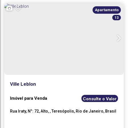
Suíte(s)
Total:
Vaga(s)
Útil:
Apartamento
13
Ville Leblon
Imóvel para Venda
Consulte o Valor
Rua Iraty
,
N°:
72
,
Alto
,
Teresópolis
,
Rio de Janeiro
,
Brasil