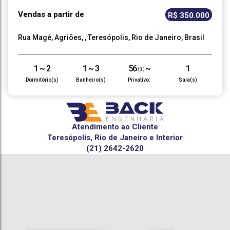
Vendas a partir de
R$
350.000
Rua Magé
,
Agriões
,
Teresópolis
,
Rio de Janeiro
,
Brasil
1 ~ 2
1 ~ 3
56
~
1
.00
104
m²
.00
Dormitório(s)
Banheiro(s)
Privativo:
Sala(s)
1 ~ 2
68
~
1 ~ 2
56
~
.50
.00
129
m²
104
m²
.00
.00
Suíte(s)
Total:
Vaga(s)
Útil:
Atendimento ao Cliente
Teresópolis, Rio de Janeiro e Interior
(21) 2642-2620