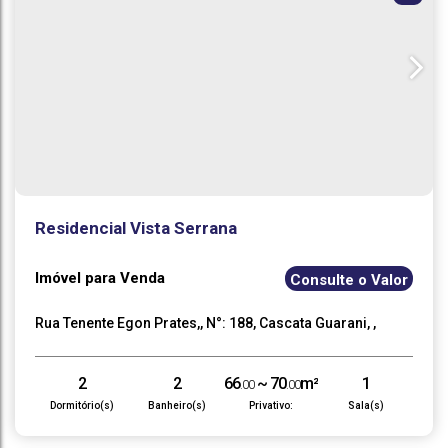
Residencial Vista Serrana
Imóvel para Venda
Consulte o Valor
Rua Tenente Egon Prates,
,
N°:
188
,
Cascata Guarani
,
Teresópolis
,
Rio de Janeiro
,
Brasil
2
2
66
~ 70
m²
1
.00
.00
Dormitório(s)
Banheiro(s)
Privativo:
Sala(s)
1
70
m²
1
66
~ 70
m²
.00
.00
.00