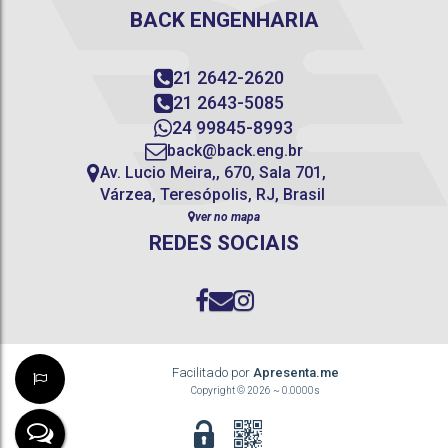
BACK ENGENHARIA
21 2642-2620
21 2643-5085
24 99845-8993
back@back.eng.br
Av. Lucio Meira,
,
670
,
Sala 701
,
Várzea
,
Teresópolis
,
RJ
,
Brasil
ver no mapa
REDES SOCIAIS
Facilitado por
Apresenta.me
Copyright © 2026 ~ 0.0000s