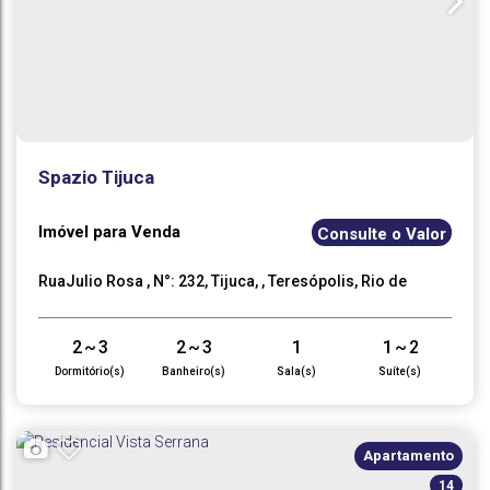
Spazio Tijuca
Imóvel para Venda
Consulte o Valor
RuaJulio Rosa
,
N°:
232
,
Tijuca
,
Teresópolis
,
Rio de
Janeiro
,
Brasil
2 ~ 3
2 ~ 3
1
1 ~ 2
Dormitório(s)
Banheiro(s)
Sala(s)
Suíte(s)
1 ~ 2
85
~
.00
220
m²
.00
Vaga(s)
Útil:
Apartamento
14