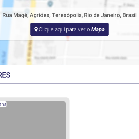
Rua Magé
,
Agriões
,
Teresópolis
,
Rio de Janeiro
,
Brasil
Clique aqui para ver o
Mapa
RES