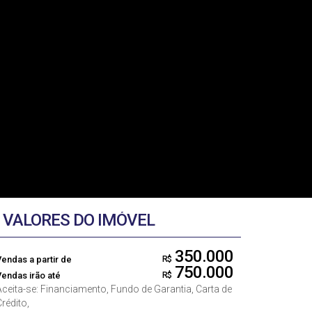
VALORES DO IMÓVEL
350.000
Vendas a partir de
R$
750.000
Vendas irão até
R$
Aceita-se: Financiamento, Fundo de Garantia, Carta de
rédito,