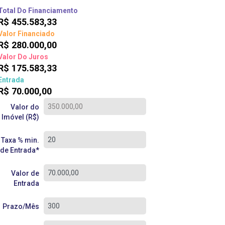
Total Do Financiamento
R$
455.583,33
Valor Financiado
R$
280.000,00
Valor Do Juros
R$
175.583,33
Entrada
R$
70.000,00
Valor do
Imóvel (R$)
Taxa % min.
de Entrada*
Valor de
Entrada
Prazo/Mês