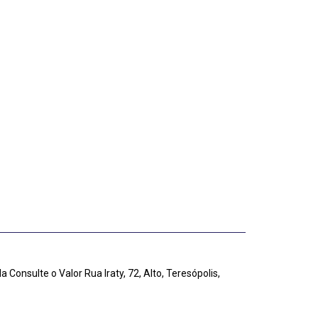
da
Consulte o Valor
Rua Iraty, 72, Alto, Teresópolis,
asil