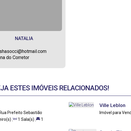
NATALIA
ashasocci@hotmail.com
na do Corretor
EJA ESTES IMÓVEIS RELACIONADOS!
Ville Leblon
Rua Prefeito Sebastião
Imóvel para Ven
 de Janeiro, Brasil
Rio de Janeiro, Br
iro(s)
,
1
Sala(s)
,
1
00
~ 220
.00
m²