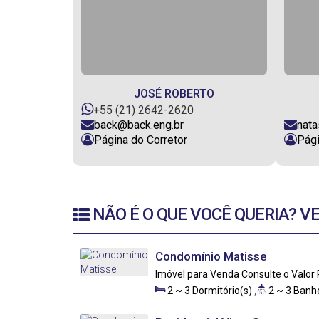
JOSÉ ROBERTO
+55 (21) 2642-2620
back@back.eng.br
nat
Página do Corretor
Pági
NÃO É O QUE VOCÊ QUERIA? V
Condomínio Matisse
Imóvel para Venda
Consulte o Valor
Teixeira, 548, Tijuca, Teresópolis, Rio
2 ~ 3
Dormitório(s)
,
2 ~ 3
Banhe
Suíte(s)
,
1 ~ 2
Vaga(s)
,
Útil:
85
.