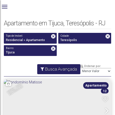
Apartamento em Tijuca, Teresópolis - RJ
Tipo de Imóvel:
Cidade:
Residencial » Apartamento
Teresópolis
Bairro:
Tijuca
Ordenar por:
Busca Avançada
O
B
R
A
0
0
%
E
N
T
R
E
G
U
Apartamento
1
E
12