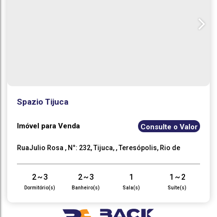
Spazio Tijuca
Imóvel para Venda
Consulte o Valor
RuaJulio Rosa
,
N°:
232
,
Tijuca
,
Teresópolis
,
Rio de
Janeiro
,
Brasil
2 ~ 3
2 ~ 3
1
1 ~ 2
Dormitório(s)
Banheiro(s)
Sala(s)
Suíte(s)
1 ~ 2
85
~
.00
220
m²
.00
Vaga(s)
Útil: