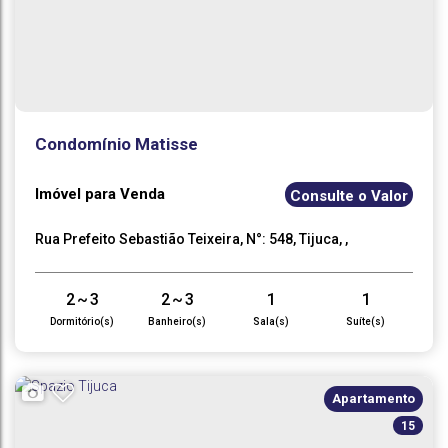
Condomínio Matisse
Imóvel para Venda
Consulte o Valor
Rua Prefeito Sebastião Teixeira
,
N°:
548
,
Tijuca
,
Teresópolis
,
Rio de Janeiro
,
Brasil
2 ~ 3
2 ~ 3
1
1
Dormitório(s)
Banheiro(s)
Sala(s)
Suíte(s)
1 ~ 2
85
~
.00
220
m²
.00
Vaga(s)
Útil:
Apartamento
15