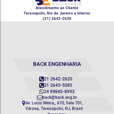
Atendimento ao Cliente
Teresópolis, Rio de Janeiro e Interior
(21) 2642-2620
BACK ENGENHARIA
21 2642-2620
21 2643-5085
24 99845-8993
back@back.eng.br
Av. Lucio Meira,
,
670
,
Sala 701
,
Várzea
,
Teresópolis
,
RJ
,
Brasil