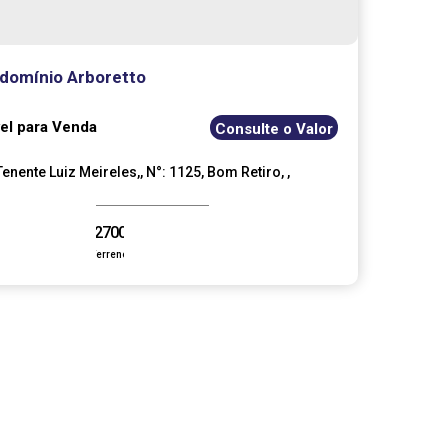
domínio Arboretto
el para Venda
Consulte o Valor
enente Luiz Meireles,
,
N°:
1125
,
Bom Retiro
,
sópolis
,
Rio de Janeiro
,
Brasil
27000
m²
.00
Terreno: