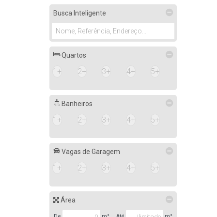
Rio de Janeiro (1)
Busca Inteligente
Bangu (1)
Quartos
1+
2+
3+
4+
5+
Banheiros
1+
2+
3+
4+
5+
Vagas de Garagem
1+
2+
3+
4+
5+
Área
De
m²
Até
m²