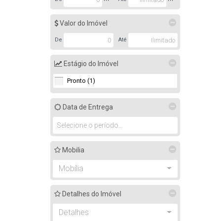
Valor do Imóvel
De
Até
Estágio do Imóvel
Pronto (1)
Data de Entrega
Mobilia
Mobília
Detalhes do Imóvel
Detalhes