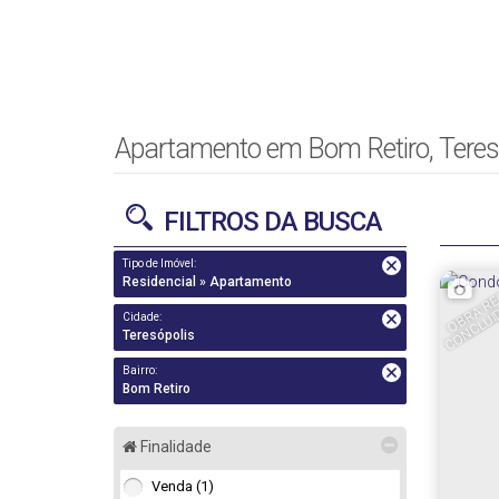
Apartamento em Bom Retiro, Teresó
FILTROS DA BUSCA
Tipo de Imóvel:
Residencial » Apartamento
U
N
Cidade:
Teresópolis
Bairro:
Bom Retiro
Finalidade
Venda (1)